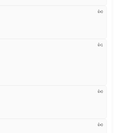
👍
0
👍
1
👍
0
👍
0