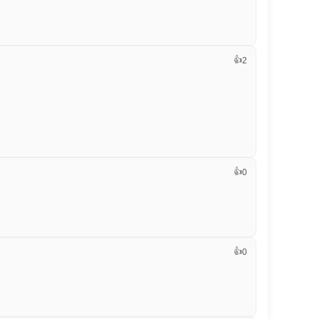
👍
2
👍
0
👍
0