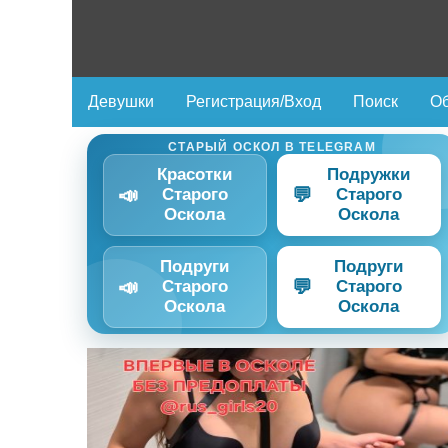
Девушки
Регистрация/Вход
Поиск
Об
СТАРЫЙ ОСКОЛ В TELEGRAM
Красотки
Подружки
📣
💬
Старого
Старого
Оскола
Оскола
Подруги
Подруги
📣
💬
Старого
Старого
Оскола
Оскола